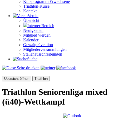
Kursprogramm Erwachsene
Triathlon-Kurse
Kontakt
Verein
Übersicht
Interner Bereich
Neuigkeiten
Mitglied werden
Kalender
Gewaltprävention
Mitglieder­versammlungen
Stellen­aus­schrei­bungen
Suche
Übersicht öffnen
Triathlon
Triathlon Seniorenliga mixed
(ü40)-Wettkampf