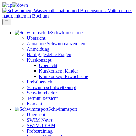
☰
Schwimm­schule
Übersicht
Ab­nah­me Schwimm­ab­zei­chen
Anmeldung
Häufig gestellte Fragen
Kurs­konzept
Übersicht
Kurskonzept Kinder
Kurskonzept Erwachsene
Preis­über­sicht
Schwimm­schul­wett­kampf
Schwimm­bäder
Terminübersicht
Kontakt
Schwimm­sport
Übersicht
SWIM-News
SWIM-TEAM
Probe­training