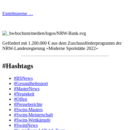
Eintrittspreise …
Gefördert mit 1.200.000 € aus dem Zuschussförderprogramm der
NRW-Landesregierung »Moderne Sportstätte 2022«
#Hashtags
#BSNews
#Gesundheitssport
#MasterNews
#Neuigkeit
#Offen
#Presse­berichte
#Swim-Masters
#Swim-Meister­schaft
#Swim-Wett­kämpfe
#SwimNews