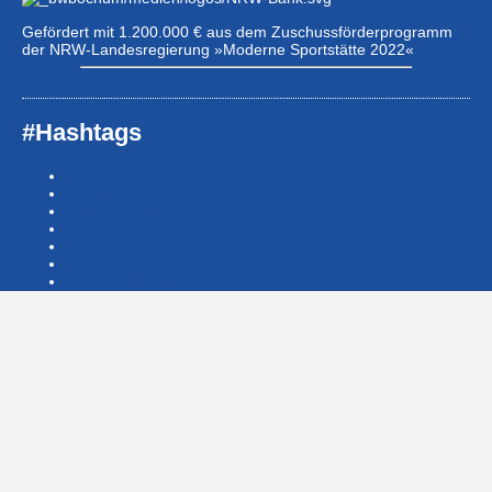
Gefördert mit 1.200.000 € aus dem Zuschussförderprogramm
der NRW-Landesregierung »Moderne Sportstätte 2022«
#Hashtags
#BSNews
#Gesundheitssport
#MasterNews
#Neuigkeit
#Offen
#Presse­berichte
#Swim-Masters
#Swim-Meister­schaft
#Swim-Wett­kämpfe
#SwimNews
#SwimTeam-LSP-1A-Team
#SwimTeam-LSP-1B-Team
#SwimTeam-LSP-TopTeam
#SwimTeamBG
#SwimTeamDMS
#SwimTeamSWF1
#SwimTeamSWF2
#Veranstaltung
#Waba-allgemein