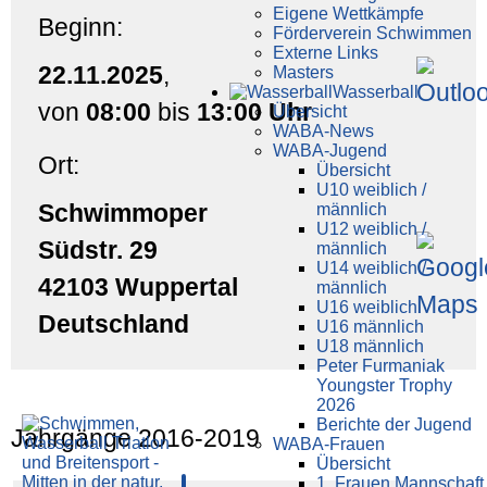
Eigene Wettkämpfe
Beginn:
Förderverein Schwimmen
Externe Links
22.11.2025
,
Masters
Wasser­ball
von
08:00
bis
13:00 Uhr
Übersicht
WABA-News
WABA-Jugend
Ort:
Übersicht
U10 weiblich /
Schwimmoper
männlich
U12 weiblich /
Südstr. 29
männlich
U14 weiblich /
42103 Wuppertal
männlich
U16 weiblich
Deutschland
U16 männlich
U18 männlich
Peter Furmaniak
Youngster Trophy
2026
Berichte der Jugend
Jahrgänge 2016-2019
WABA-Frauen
Übersicht
1. Frauen Mannschaft