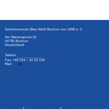
Schwimmverein Blau-Weiß Bochum von 1896 e. V.
Am Wiesengrund 18
44795 Bochum
Deutschland
Telefon:
+49 234 –
32 50 126
Fax: +49 234 – 32 50 128
Mail:
info
bwbochum.de
Kontaktformular
Zum Internen Mitgliederbereich
Newsletter abonnieren
Impressum
•
Datenschutzerklärung
•
Bildnachweise