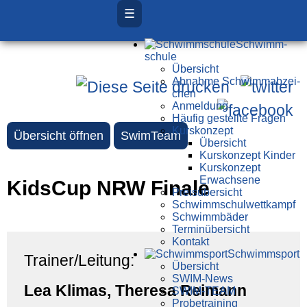
☰
Schwimm­
schule
Übersicht
Ab­nah­me Schwimm­ab­zei­
chen
Anmeldung
Häufig gestellte Fragen
Kurs­konzept
Übersicht öffnen
SwimTeam
Übersicht
Kurskonzept Kinder
Kurskonzept
Erwachsene
KidsCup NRW Finale
Preis­über­sicht
Schwimm­schul­wett­kampf
Schwimm­bäder
Terminübersicht
Kontakt
Schwimm­sport
Trainer/Leitung:
Übersicht
SWIM-News
Lea Klimas, Theresa Reimann
SWIM-TEAM
Probe­training