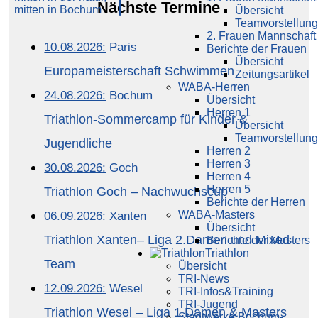
Nächste Termine
Übersicht
Teamvorstellung
2. Frauen Mannschaft
10.08.2026:
Paris
Berichte der Frauen
Übersicht
Europameisterschaft Schwimmen
Zeitungsartikel
WABA-Herren
24.08.2026:
Bochum
Übersicht
Herren 1
Triathlon-Sommercamp für Kinder &
Übersicht
Teamvorstellung
Jugendliche
Herren 2
Herren 3
30.08.2026:
Goch
Herren 4
Herren 5
Triathlon Goch – Nachwuchscup
Berichte der Herren
WABA-Masters
06.09.2026:
Xanten
Übersicht
Triathlon Xanten– Liga 2.Damen und Mixed-
Berichte der Masters
Triathlon
Team
Übersicht
TRI-News
12.09.2026:
Wesel
TRI-Infos&Training
TRI-Jugend
Triathlon Wesel – Liga 1.Damen & Masters
Stadtwerke Bochum-