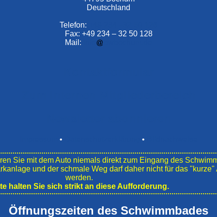
Deutschland
Telefon:
+49 234 –
32 50 126
Fax: +49 234 – 32 50 128
Mail:
info
bwbochum.de
Kontaktformular
Zum Internen Mitgliederbereich
Newsletter abonnieren
Impressum
•
Datenschutzerklärung
•
Bildnachweise
en Sie mit dem Auto niemals direkt zum Eingang des Schwim
ark­anlage und der schmale Weg darf daher nicht für das "kurz
werden.
tte halten Sie sich strikt an diese Aufforderung.
Öffnungszeiten des Schwimmbades