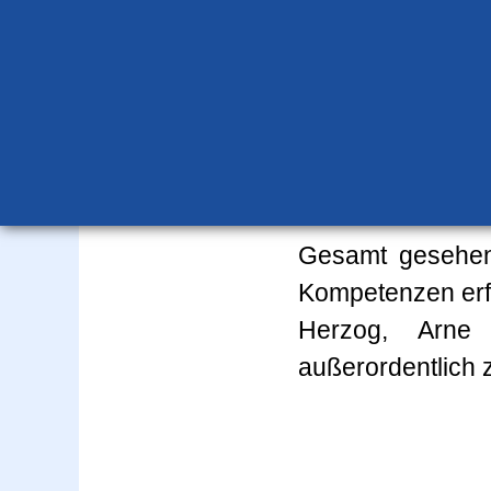
Platz eins bel
Strecken Brust
Schamell (Jg. 97)
Wechselschlagw
Brodhage (Jg. 03
Gesamt gesehen s
Kompetenzen erfo
Herzog, Arne
außerordentlich 