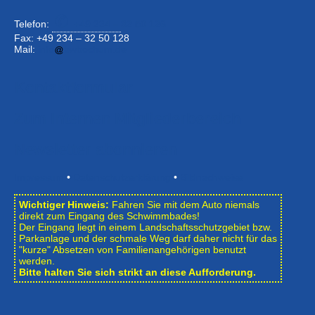
Telefon:
+49 234 –
32 50 126
Fax: +49 234 – 32 50 128
Mail:
info
bwbochum.de
Kontaktformular
Zum Internen Mitgliederbereich
Newsletter abonnieren
Impressum
•
Datenschutzerklärung
•
Bildnachweise
Wichtiger Hinweis:
Fahren Sie mit dem Auto niemals
direkt zum Eingang des Schwimmbades!
Der Eingang liegt in einem Landschafts­schutzgebiet bzw.
Park­anlage und der schmale Weg darf daher nicht für das
"kurze" Absetzen von Familienangehörigen benutzt
werden.
Bitte halten Sie sich strikt an diese Aufforderung.