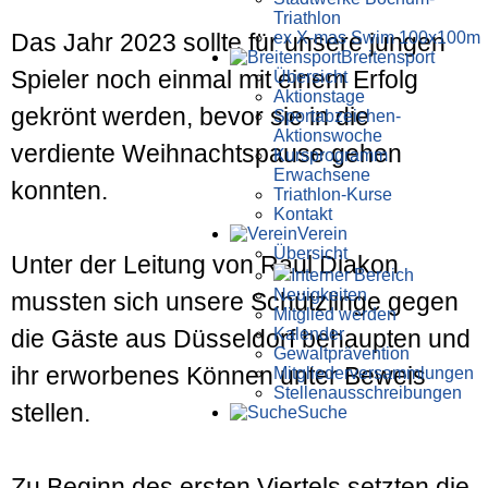
Triathlon
ex X-mas Swim 100x100m
Das Jahr 2023 sollte für unsere jungen
Breiten­sport
Spieler noch einmal mit einem Erfolg
Übersicht
Aktionstage
gekrönt werden, bevor sie in die
Sportabzeichen-
Aktionswoche
verdiente Weihnachtspause gehen
Kursprogramm
Erwachsene
konnten.
Triathlon-Kurse
Kontakt
Verein
Übersicht
Unter der Leitung von Raul Diakon
Interner Bereich
Neuigkeiten
mussten sich unsere Schützlinge gegen
Mitglied werden
Kalender
die Gäste aus Düsseldorf behaupten und
Gewaltprävention
ihr erworbenes Können unter Beweis
Mitglieder­versammlungen
Stellen­aus­schrei­bungen
stellen.
Suche
Zu Beginn des ersten Viertels setzten die