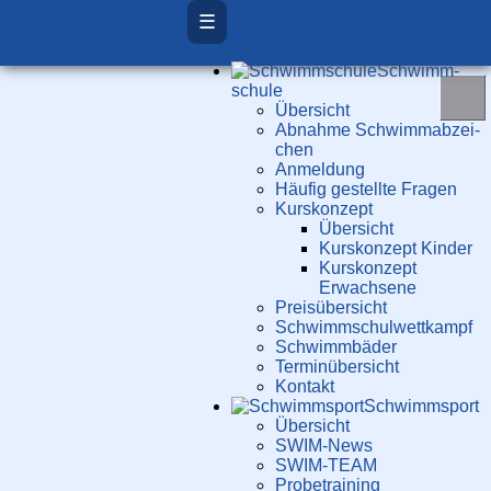
☰
Schwimm­
schule
Übersicht
Ab­nah­me Schwimm­ab­zei­
chen
Anmeldung
Häufig gestellte Fragen
Kurs­konzept
Übersicht
Kurskonzept Kinder
Kurskonzept
Erwachsene
Preis­über­sicht
Schwimm­schul­wett­kampf
Schwimm­bäder
Terminübersicht
Kontakt
Schwimm­sport
Übersicht
SWIM-News
SWIM-TEAM
Probe­training