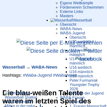
Eigene Wettkämpfe
Förderverein Schwimmen
Externe Links
Masters
Wasser­ball
Übersicht
WABA-News
WABA-Jugend
Übersicht
U10 weiblich /
männlich
U12 weiblich /
männlich
U14 weiblich /
männlich
Wasser­ball
→
WABA-News
U16 weiblich
U16 männlich
Hashtags:
#Waba-Jugend
#WabaNews
U18 männlich
Peter Furmaniak
Youngster Trophy
2026
Die blau-weißen Talente
Berichte der Jugend
WABA-Frauen
waren im letzten Spiel des
Übersicht
1. Frauen Mannschaft