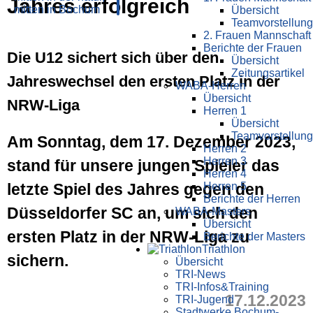
Jahres erfolgreich
Übersicht
Teamvorstellung
2. Frauen Mannschaft
Berichte der Frauen
Die U12 sichert sich über den
Übersicht
Zeitungsartikel
Jahreswechsel den ersten Platz in der
WABA-Herren
Übersicht
NRW-Liga
Herren 1
Übersicht
Teamvorstellung
Am Sonntag, dem 17. Dezember 2023,
Herren 2
Herren 3
stand für unsere jungen Spieler das
Herren 4
Herren 5
letzte Spiel des Jahres gegen den
Berichte der Herren
Düsseldorfer SC an, um sich den
WABA-Masters
Übersicht
ersten Platz in der NRW-Liga zu
Berichte der Masters
Triathlon
sichern.
Übersicht
TRI-News
TRI-Infos&Training
17.12.2023
TRI-Jugend
Stadtwerke Bochum-