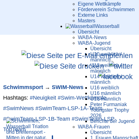
Eigene Wettkämpfe
Förderverein Schwimmen
Externe Links
Masters
Wasser­ball
Übersicht
WABA-News
WABA-Jugend
Übersicht
U10 weiblich /
männlich
U12 weiblich /
männlich
U14 weiblich /
männlich
Schwimm­sport
→
SWIM-News
U16 weiblich
U16 männlich
Hashtags:
#Neuigkeit
#Swim-Wett­kämpfe
U18 männlich
Peter Furmaniak
#SwimNews
#SwimTeam-LSP-1A-Team
Youngster Trophy
2026
#SwimTeam-LSP-1B-Team
#SwimTeam-LSP-
Berichte der Jugend
WABA-Frauen
TopTeam
Übersicht
1. Frauen Mannschaft