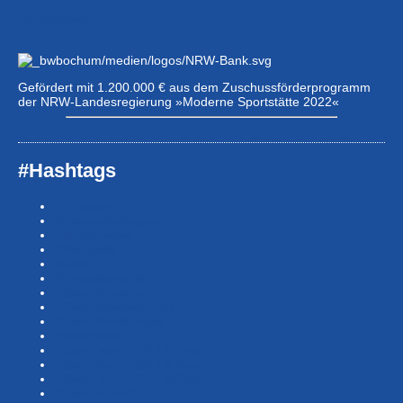
Eintrittspreise …
Gefördert mit 1.200.000 € aus dem Zuschussförderprogramm
der NRW-Landesregierung »Moderne Sportstätte 2022«
#Hashtags
#BSNews
#Gesundheitssport
#MasterNews
#Neuigkeit
#Offen
#Presse­berichte
#Swim-Masters
#Swim-Meister­schaft
#Swim-Wett­kämpfe
#SwimNews
#SwimTeam-LSP-1A-Team
#SwimTeam-LSP-1B-Team
#SwimTeam-LSP-TopTeam
#SwimTeamBG