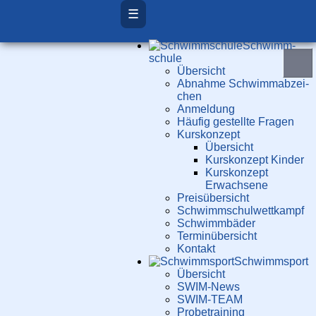
☰
Schwimm­
schule
Übersicht
Ab­nah­me Schwimm­ab­zei­
chen
Anmeldung
Häufig gestellte Fragen
Kurs­konzept
Übersicht
Kurskonzept Kinder
Kurskonzept
Erwachsene
Preis­über­sicht
Schwimm­schul­wett­kampf
Schwimm­bäder
Terminübersicht
Kontakt
Schwimm­sport
Übersicht
SWIM-News
SWIM-TEAM
Probe­training