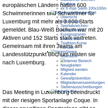
Triathlon
europäischen Ländern hatten 600
ex X-mas Swim 100x100m
Schwimmerinnen und Schwimmer für
Breiten­sport
Übersicht
Luxemburg mit mehr als 3.600 Starts
Aktionstage
Sportabzeichen-
gemeldet. Blau-Weiß Bochum war mit 20
Aktionswoche
Kursprogramm
Aktiven und 152 Starts stark vertreten.
Erwachsene
Triathlon-Kurse
Gemeinsam mit ihren Teams am
Kontakt
Verein
Landesstützpunkt Bochum reisten sie
Übersicht
Interner Bereich
nach Luxemburg.
Neuigkeiten
Mitglied werden
Kalender
Gewaltprävention
Mitglieder­versammlungen
Stellen­aus­schrei­bungen
Das Meeting in Luxemburg beeindruckt
Suche
mit der riesigen Sportanlage Coque. In