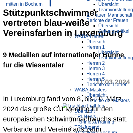
Übersicht
Teamvorstellung
Stützpunktschwimmer
2. Frauen Mannschaft
vertreten blau-weiße
Berichte der Frauen
Übersicht
Vereinsfarben in Luxemburg
Zeitungsartikel
WABA-Herren
Übersicht
Herren 1
Übersicht
9 Medaillen auf internationaler Bühne
Teamvorstellung
Herren 2
für die Wiesentaler
Herren 3
Herren 4
Herren 5
11.03.2024
Berichte der Herren
WABA-Masters
Übersicht
In Luxemburg fand vom 8. bis 10. März
Berichte der Masters
Triathlon
2024 das große CIJ Meeting für den
Übersicht
TRI-News
europäischen Schwimmnachwuchs statt.
TRI-Infos&Training
TRI-Jugend
Verbände und Vereine aus zehn
Stadtwerke Bochum-