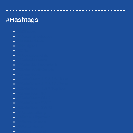
#Hashtags
#BSNews
#Gesundheitssport
#MasterNews
#Neuigkeit
#Offen
#Presse­berichte
#Swim-Masters
#Swim-Meister­schaft
#Swim-Wett­kämpfe
#SwimNews
#SwimTeam-LSP-1A-Team
#SwimTeam-LSP-1B-Team
#SwimTeam-LSP-TopTeam
#SwimTeamBG
#SwimTeamDMS
#SwimTeamSWF1
#SwimTeamSWF2
#Veranstaltung
#Waba-allgemein
#Waba-Damen
#Waba-Herren
#Waba-Jugend