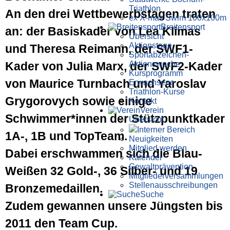
Triathlon
An den drei Wettbewerbstagen traten
ex X-mas Swim 100x100m
Breiten­sport
an: der Basiskader von Lea Klimas
Übersicht
Aktionstage
und Theresa Reimann, der SWF1-
Sportabzeichen-
Aktionswoche
Kader von Julia Marx, der SWF2-Kader
Kursprogramm
von Maurice Turnbach und Yaroslav
Erwachsene
Triathlon-Kurse
Grygorovych sowie einige
Kontakt
Verein
Schwimmer*innen der Stützpunktkader
Übersicht
Interner Bereich
1A-, 1B und TopTeam.
Neuigkeiten
Mitglied werden
Dabei erschwammen sich die Blau-
Kalender
Gewaltprävention
Weißen 32 Gold-, 36 Silber- und 19
Mitglieder­versammlungen
Stellen­aus­schrei­bungen
Bronzemedaillen.
Suche
Zudem gewannen unsere Jüngsten bis
2011 den Team Cup.