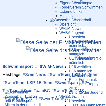
Eigene Wettkämpfe
Förderverein Schwimmen
Externe Links
Masters
Wasser­ball
Übersicht
WABA-News
WABA-Jugend
Übersicht
U10 weiblich /
männlich
U12 weiblich /
männlich
U14 weiblich /
männlich
Schwimm­sport
→
SWIM-News
U16 weiblich
U16 männlich
Hashtags:
#SwimNews
#SwimTeam-LSP-1A-Team
U18 männlich
Peter Furmaniak
#SwimTeam-LSP-1B-Team
#SwimTeam-LSP-
Youngster Trophy
2026
TopTeam
#SwimTeamBG
#SwimTeamDMS
Berichte der Jugend
WABA-Frauen
#SwimTeamSWF1
#SwimTeamSWF2
Übersicht
1. Frauen Mannschaft