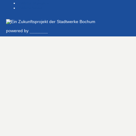
#Waba-Masters
#WabaNews
powered by
alvisio.de