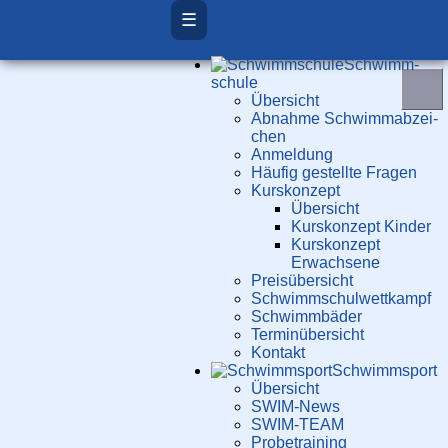
☰
Schwimm­
schule
Übersicht
Ab­nah­me Schwimm­ab­zei­
chen
Anmeldung
Häufig gestellte Fragen
Kurs­konzept
Übersicht
Kurskonzept Kinder
Kurskonzept
Erwachsene
Preis­über­sicht
Schwimm­schul­wett­kampf
Schwimm­bäder
Terminübersicht
Kontakt
Schwimm­sport
Übersicht
SWIM-News
SWIM-TEAM
Probe­training