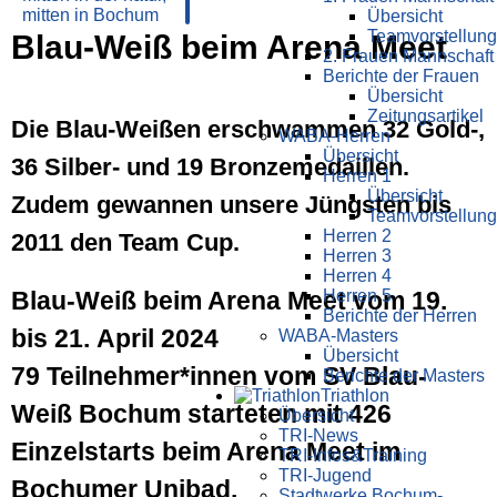
Übersicht
Teamvorstellung
Blau-Weiß beim Arena Meet
2. Frauen Mannschaft
Berichte der Frauen
Übersicht
Zeitungsartikel
Die Blau-Weißen erschwammen 32 Gold-,
WABA-Herren
Übersicht
36 Silber- und 19 Bronzemedaillen.
Herren 1
Übersicht
Zudem gewannen unsere Jüngsten bis
Teamvorstellung
Herren 2
2011 den Team Cup.
Herren 3
Herren 4
Herren 5
Blau-Weiß beim Arena Meet vom 19.
Berichte der Herren
bis 21. April 2024
WABA-Masters
Übersicht
79 Teilnehmer*innen vom SV Blau-
Berichte der Masters
Triathlon
Weiß Bochum starteten mit 426
Übersicht
TRI-News
Einzelstarts beim Arena Meet im
TRI-Infos&Training
TRI-Jugend
Bochumer Unibad.
Stadtwerke Bochum-