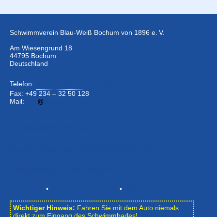
Schwimmverein Blau-Weiß Bochum von 1896 e. V.
Am Wiesengrund 18
44795 Bochum
Deutschland
Telefon:
+49 234 –
32 50 126
Fax: +49 234 – 32 50 128
Mail:
info
bwbochum.de
Kontaktformular
Zum Internen Mitgliederbereich
Newsletter abonnieren
Impressum
•
Datenschutzerklärung
•
Bildnachweise
Wichtiger Hinweis:
Fahren Sie mit dem Auto niemals
direkt zum Eingang des Schwimmbades!