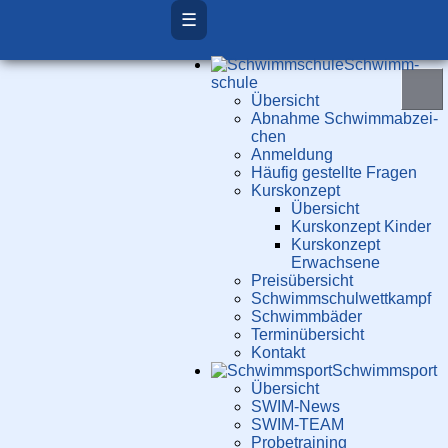
☰
Schwimm­
schule
Übersicht
Ab­nah­me Schwimm­ab­zei­
chen
Anmeldung
Häufig gestellte Fragen
Kurs­konzept
Übersicht
Kurskonzept Kinder
Kurskonzept
Erwachsene
Preis­über­sicht
Schwimm­schul­wett­kampf
Schwimm­bäder
Terminübersicht
Kontakt
Schwimm­sport
Übersicht
SWIM-News
SWIM-TEAM
Probe­training