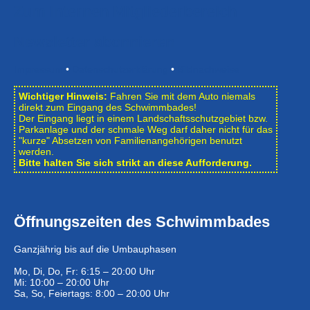
Zum Internen Mitgliederbereich
Newsletter abonnieren
Impressum
•
Datenschutzerklärung
•
Bildnachweise
Wichtiger Hinweis:
Fahren Sie mit dem Auto niemals
direkt zum Eingang des Schwimmbades!
Der Eingang liegt in einem Landschafts­schutzgebiet bzw.
Park­anlage und der schmale Weg darf daher nicht für das
"kurze" Absetzen von Familienangehörigen benutzt
werden.
Bitte halten Sie sich strikt an diese Aufforderung.
Öffnungszeiten des Schwimmbades
Ganzjährig bis auf die Umbauphasen
Mo, Di, Do, Fr: 6:15 – 20:00 Uhr
Mi: 10:00 – 20:00 Uhr
Sa, So, Feiertags: 8:00 – 20:00 Uhr