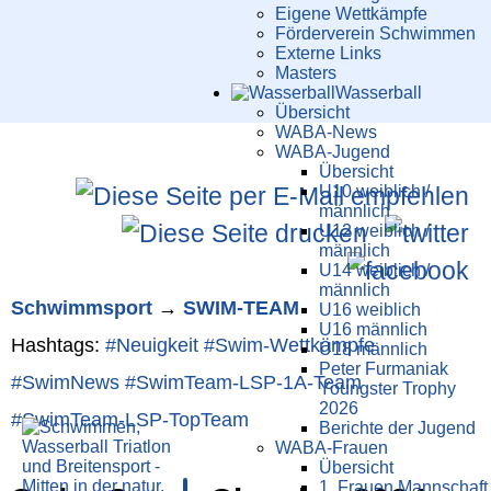
Eigene Wettkämpfe
Förderverein Schwimmen
Externe Links
Masters
Wasser­ball
Übersicht
WABA-News
WABA-Jugend
Übersicht
U10 weiblich /
männlich
U12 weiblich /
männlich
U14 weiblich /
männlich
Schwimm­sport
→
SWIM-TEAM
U16 weiblich
U16 männlich
Hashtags:
#Neuigkeit
#Swim-Wett­kämpfe
U18 männlich
Peter Furmaniak
#SwimNews
#SwimTeam-LSP-1A-Team
Youngster Trophy
2026
#SwimTeam-LSP-TopTeam
Berichte der Jugend
WABA-Frauen
Übersicht
1. Frauen Mannschaft