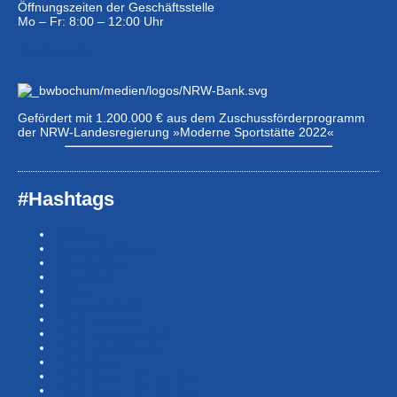
Öffnungszeiten der Geschäftsstelle
Mo – Fr: 8:00 – 12:00 Uhr
Eintrittspreise …
Gefördert mit 1.200.000 € aus dem Zuschussförderprogramm
der NRW-Landesregierung »Moderne Sportstätte 2022«
#Hashtags
#BSNews
#Gesundheitssport
#MasterNews
#Neuigkeit
#Offen
#Presse­berichte
#Swim-Masters
#Swim-Meister­schaft
#Swim-Wett­kämpfe
#SwimNews
#SwimTeam-LSP-1A-Team
#SwimTeam-LSP-1B-Team