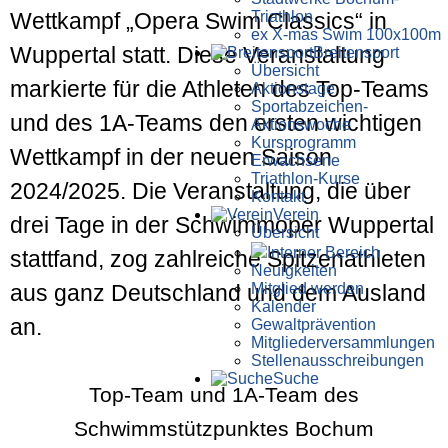
Triathlon
Wettkampf „Opera Swim Classics“ in
ex X-mas Swim 100x100m
Wuppertal statt. Diese Veranstaltung
Breiten­sport
Übersicht
markierte für die Athleten des Top-Teams
Aktionstage
Sportabzeichen-
und des 1A-Teams den ersten wichtigen
Aktionswoche
Kursprogramm
Wettkampf in der neuen Saison
Erwachsene
Triathlon-Kurse
2024/2025. Die Veranstaltung, die über
Kontakt
Verein
drei Tage in der Schwimmoper Wuppertal
Übersicht
Interner Bereich
stattfand, zog zahlreiche Spitzenathleten
Neuigkeiten
Mitglied werden
aus ganz Deutschland und dem Ausland
Kalender
an.
Gewaltprävention
Mitglieder­versammlungen
Stellen­aus­schrei­bungen
Suche
Top-Team und 1A-Team des
Schwimmstützpunktes Bochum