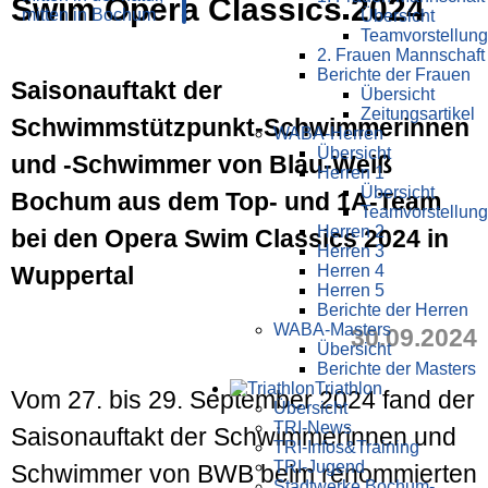
Swim Opera Classics 2024
Übersicht
Teamvorstellung
2. Frauen Mannschaft
Berichte der Frauen
Saisonauftakt der
Übersicht
Zeitungsartikel
Schwimmstützpunkt-Schwimmerinnen
WABA-Herren
Übersicht
und -Schwimmer von Blau-Weiß
Herren 1
Übersicht
Bochum aus dem Top- und 1A-Team
Teamvorstellung
Herren 2
bei den Opera Swim Classics 2024 in
Herren 3
Wuppertal
Herren 4
Herren 5
Berichte der Herren
WABA-Masters
30.09.2024
Übersicht
Berichte der Masters
Triathlon
Vom 27. bis 29. September 2024 fand der
Übersicht
TRI-News
Saisonauftakt der Schwimmerinnen und
TRI-Infos&Training
TRI-Jugend
Schwimmer von BWB beim renommierten
Stadtwerke Bochum-