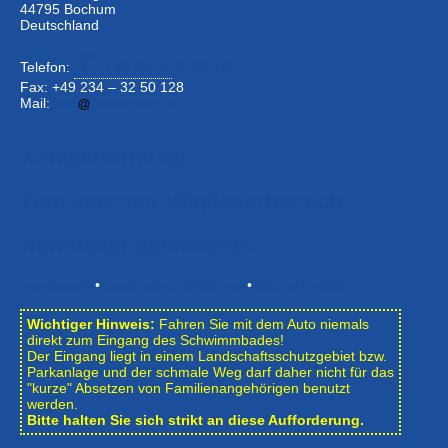
44795 Bochum
Deutschland
Telefon:
+49 234 –
32 50 126
Fax: +49 234 – 32 50 128
Mail:
info
bwbochum.de
Kontaktformular
Zum Internen Mitgliederbereich
Newsletter abonnieren
Impressum
•
Datenschutzerklärung
•
Bildnachweise
Wichtiger Hinweis:
Fahren Sie mit dem Auto niemals
direkt zum Eingang des Schwimmbades!
Der Eingang liegt in einem Landschafts­schutzgebiet bzw.
Park­anlage und der schmale Weg darf daher nicht für das
"kurze" Absetzen von Familienangehörigen benutzt
werden.
Bitte halten Sie sich strikt an diese Aufforderung.