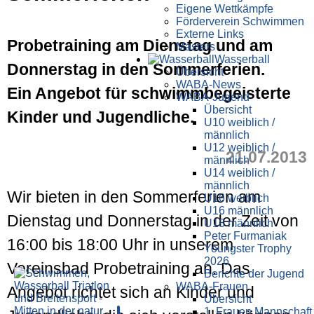
Eigene Wettkämpfe
Förderverein Schwimmen
Externe Links
Probetraining am Dienstag und am
Masters
Wasser­ball
Donnerstag in den Sommerferien.
Übersicht
WABA-News
Ein Angebot für schwimmbegeisterte
WABA-Jugend
Übersicht
Kinder und Jugendliche.
U10 weiblich /
männlich
U12 weiblich /
21.07.2013
männlich
U14 weiblich /
männlich
Wir bieten in den Sommerferien am
U16 weiblich
U16 männlich
Dienstag und Donnerstag in der Zeit von
U18 männlich
Peter Furmaniak
16:00 bis 18:00 Uhr in unserem
Youngster Trophy
2026
Vereinsbad Probetraining an. Das
Berichte der Jugend
WABA-Frauen
Angebot richtet sich an Kinder und
Übersicht
1. Frauen Mannschaft