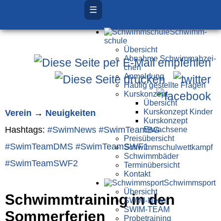
☰
Schwimm­
schule
Übersicht
Ab­nah­me Schwimm­ab­zei­
chen
Anmeldung
Häufig gestellte Fragen
Kurs­konzept
Übersicht
Verein
→
Neuigkeiten
Kurskonzept Kinder
Kurskonzept
Hashtags:
#SwimNews
#SwimTeamBG
Erwachsene
Preis­über­sicht
#SwimTeamDMS
#SwimTeamSWF1
Schwimm­schul­wett­kampf
Schwimm­bäder
#SwimTeamSWF2
Terminübersicht
Kontakt
Schwimm­sport
Übersicht
Schwimmtraining in den
SWIM-News
SWIM-TEAM
Sommerferien
Probe­training