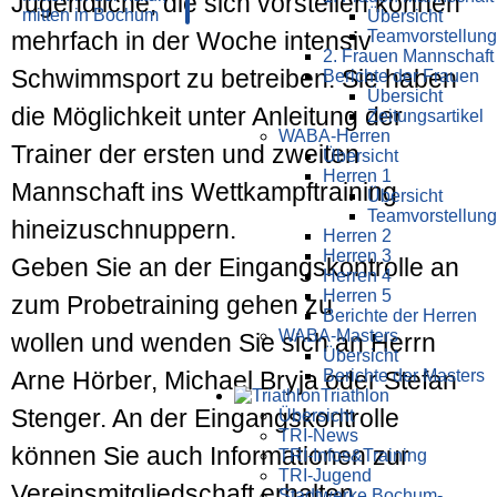
Jugendliche, die sich vorstellen können
Übersicht
Teamvorstellung
mehrfach in der Woche intensiv
2. Frauen Mannschaft
Schwimmsport zu betreiben. Sie haben
Berichte der Frauen
Übersicht
die Möglichkeit unter Anleitung der
Zeitungsartikel
WABA-Herren
Trainer der ersten und zweiten
Übersicht
Herren 1
Mannschaft ins Wettkampftraining
Übersicht
Teamvorstellung
hineizuschnuppern.
Herren 2
Herren 3
Geben Sie an der Eingangskontrolle an
Herren 4
Herren 5
zum Probetraining gehen zu
Berichte der Herren
WABA-Masters
wollen und wenden Sie sich an Herrn
Übersicht
Berichte der Masters
Arne Hörber, Michael Bryja oder Stefan
Triathlon
Stenger. An der Eingangskontrolle
Übersicht
TRI-News
können Sie auch Informationen zur
TRI-Infos&Training
TRI-Jugend
Vereinsmitgliedschaft erhalten.
Stadtwerke Bochum-