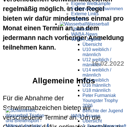
Eigene Wettkämpfe
regelmäßig möglich. In der Regel
Förderverein Schwimmen
Externe Links
bieten wir dafür mindestens einmal pro
Masters
Wasser­ball
Monat einen Termin an, an dem
Übersicht
WABA-News
jedermann nach vorheriger Anmeldung
WABA-Jugend
Übersicht
teilnehmen kann.
U10 weiblich /
männlich
U12 weiblich /
16.02.2022
männlich
U14 weiblich /
männlich
Allgemeine Infos
U16 weiblich
U16 männlich
U18 männlich
Peter Furmaniak
Für die Abnahme der
Youngster Trophy
2026
Schwimmabzeichen bieten wir
Berichte der Jugend
WABA-Frauen
verschiedene Termine an. Um die
Übersicht
Organisation dafür optimaler gestalten zu
1. Frauen Mannschaft