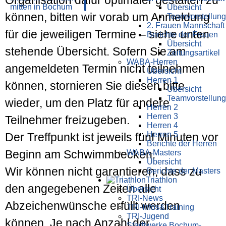
Übersicht
können, bitten wir vorab um Anmeldung
Teamvorstellung
2. Frauen Mannschaft
für die jeweiligen Termine – siehe unten
Berichte der Frauen
Übersicht
stehende Übersicht. Sofern Sie am
Zeitungsartikel
WABA-Herren
angemeldeten Termin nicht teilnehmen
Übersicht
Herren 1
können, stornieren Sie diesen bitte
Übersicht
Teamvorstellung
wieder, um den Platz für andere
Herren 2
Herren 3
Teilnehmer freizugeben.
Herren 4
Herren 5
Der Treffpunkt ist jeweils fünf Minuten vor
Berichte der Herren
Beginn am Schwimmbecken.
WABA-Masters
Übersicht
Wir können nicht garantieren, dass zu
Berichte der Masters
Triathlon
den angegebenen Zeiten alle
Übersicht
TRI-News
Abzeichenwünsche erfüllt werden
TRI-Infos&Training
TRI-Jugend
können. Je nach Anzahl der
Stadtwerke Bochum-