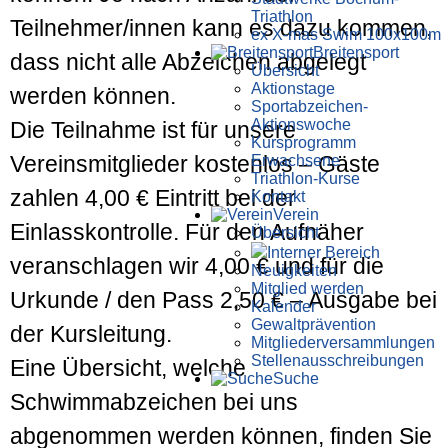
Triathlon
Teilnehmer/innen kann es dazu kommen,
ex X-mas Swim 100x100m
Breiten­sport
dass nicht alle Abzeichen abgelegt
Übersicht
Aktionstage
werden können.
Sportabzeichen-
Aktionswoche
Die Teilnahme ist für unsere
Kursprogramm
Vereinsmitglieder kostenlos – Gäste
Erwachsene
Triathlon-Kurse
zahlen 4,00 € Eintritt bei der
Kontakt
Verein
Einlasskontrolle. Für den Aufnäher
Übersicht
Interner Bereich
veranschlagen wir 4,00 € und für die
Neuigkeiten
Mitglied werden
Urkunde / den Pass 2,50 € – Ausgabe bei
Kalender
Gewaltprävention
der Kursleitung.
Mitglieder­versammlungen
Stellen­aus­schrei­bungen
Eine Übersicht, welche
Suche
Schwimmabzeichen bei uns
abgenommen werden können, finden Sie